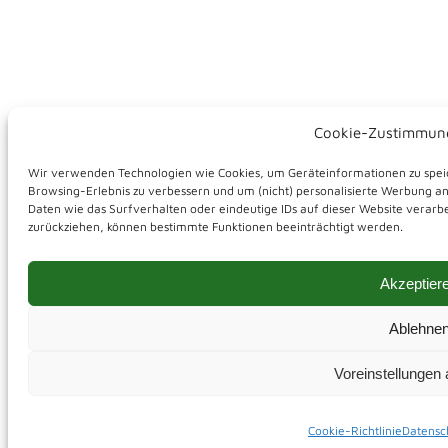
Cookie-Zustimmung
Wir verwenden Technologien wie Cookies, um Geräteinformationen zu speic
Browsing-Erlebnis zu verbessern und um (nicht) personalisierte Werbung a
Daten wie das Surfverhalten oder eindeutige IDs auf dieser Website verarb
zurückziehen, können bestimmte Funktionen beeinträchtigt werden.
Akzeptier
Ablehne
Voreinstellungen
Cookie-Richtlinie
Datensc